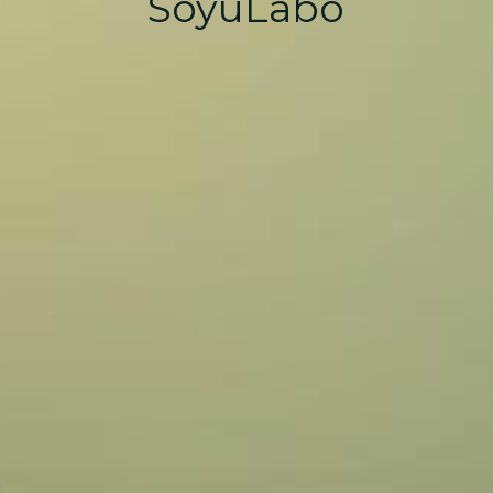
SoyuLabo