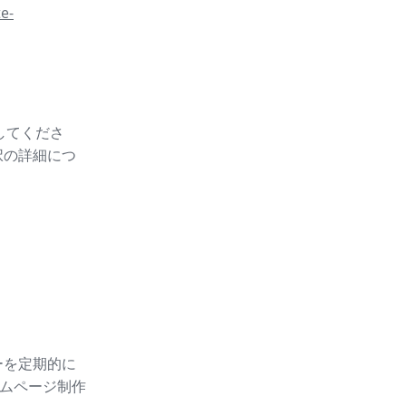
e-
スしてくださ
択の詳細につ
ーを定期的に
ムページ制作