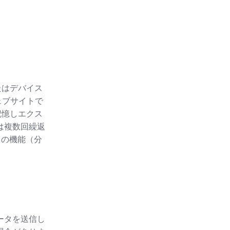
たはデバイス
ェブサイトで
記憶しエクス
たは複数回繰返
ースの機能（分
ータを送信し