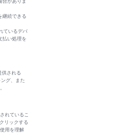
場合がありま
を継続できる
。
されているデバ
支払い処理を
提供される
キング、また
。
されているこ
をクリックする
使用を理解