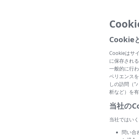
Cook
Cook
Cookie
に保存される
一般的に行わ
ペリエンスを
しの訪問（"パ
析など）を有
当社のCo
当社ではいく
問い合